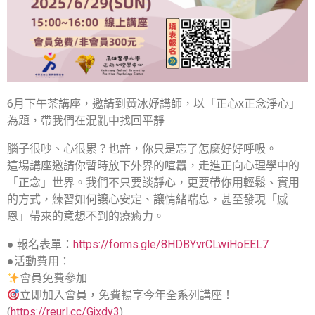
6月下午茶講座，邀請到黃冰妤講師，以「正心x正念淨心」
為題，帶我們在混亂中找回平靜
腦子很吵、心很累？也許，你只是忘了怎麼好好呼吸。
這場講座邀請你暫時放下外界的喧囂，走進正向心理學中的
「正念」世界。我們不只要談靜心，更要帶你用輕鬆、實用
的方式，練習如何讓心安定、讓情緒喘息，甚至發現「感
恩」帶來的意想不到的療癒力。
● 報名表單：
https://forms.gle/8HDBYvrCLwiHoEEL7
●活動費用：
會員免費參加
立即加入會員，免費暢享今年全系列講座！
(
https://reurl.cc/Gjxdy3
)