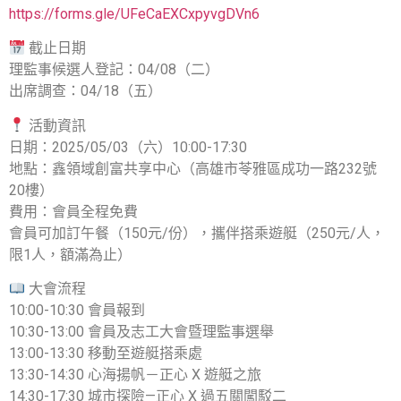
https://forms.gle/UFeCaEXCxpyvgDVn6
截止日期
理監事候選人登記：04/08（二）
出席調查：04/18（五）
活動資訊
日期：2025/05/03（六）10:00-17:30
地點：鑫領域創富共享中心（高雄市苓雅區成功一路232號
20樓）
費用：會員全程免費
會員可加訂午餐（150元/份），攜伴搭乘遊艇（250元/人，
限1人，額滿為止）
大會流程
10:00-10:30 會員報到
10:30-13:00 會員及志工大會暨理監事選舉
13:00-13:30 移動至遊艇搭乘處
13:30-14:30 心海揚帆－正心 X 遊艇之旅
14:30-17:30 城市探險—正心 X 過五關闖駁二