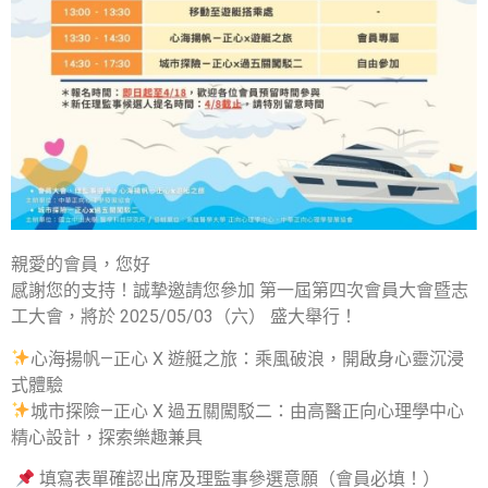
親愛的會員，您好
感謝您的支持！誠摯邀請您參加 第一屆第四次會員大會暨志
工大會，將於 2025/05/03（六） 盛大舉行！
心海揚帆—正心 X 遊艇之旅：乘風破浪，開啟身心靈沉浸
式體驗
城市探險—正心 X 過五關闖駁二：由高醫正向心理學中心
精心設計，探索樂趣兼具
填寫表單確認出席及理監事參選意願（會員必填！）