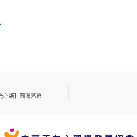
綠光心語】圓滿落幕