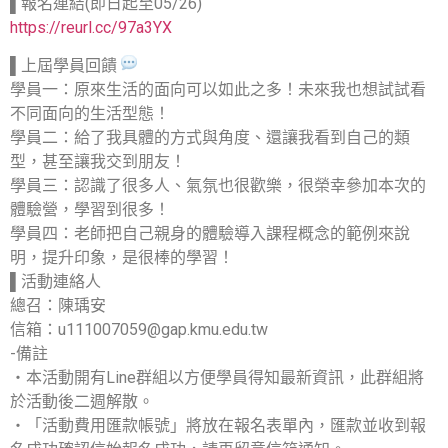
️▌報名連結(即日起至05/26)
https://reurl.cc/97a3YX
▌上屆學員回饋
學員一：原來生活的面向可以如此之多！未來我也想試試看
不同面向的生活型態！
學員二：給了我具體的方式與角度、還讓我看到自己的類
型，甚至讓我交到朋友！
學員三：認識了很多人、氣氛也很歡樂，很榮幸參加本次的
體驗營，學習到很多！
學員四：老師把自己親身的體驗導入課程概念的範例來說
明，提升印象，是很棒的學習！
▌活動連絡人
總召：陳瑀安
信箱：u111007059@gap.kmu.edu.tw
-備註
‧本活動開有Line群組以方便學員得知最新資訊，此群組將
於活動後二週解散。
‧「活動費用匯款帳號」將放在報名表單內，匯款並收到報