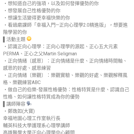
‧想知道自己的強項，以及如何發揮優勢的你
‧想發展自己性格優勢的你
‧想讓生活變得更幸福快樂的你
‧看過磨課師「幸福入門—正向心理學2.0精進版」，想要進
階學習的你
▌活動主題
‧認識正向心理學：正向心理學的源起、正心五大元素
PERMA、正心之父Martin Seligman
‧正向情緒〔感恩〕：正向情緒是什麼、正向情緒時間軸、
感恩的好處、感恩練習
‧正向情緒〔樂觀〕：樂觀實驗、樂觀的好處、樂觀解釋風
格、樂觀練習ABC
‧做自己的伯樂-發展性格優勢：性格特質是什麼、認識自己
性格、如何讓性格特質成為你的優勢
▌講師陣容
‧鄭逸如(大寶)
幸福地圖心理工作室執行長
輔英科技大學護理系心理學講師
高雄醫學大學正向心理學中心顧問