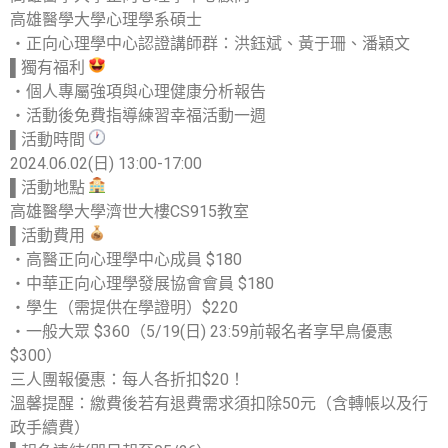
高雄醫學大學心理學系碩士
‧正向心理學中心認證講師群：洪鈺斌、黃于珊、潘穎文
▌獨有福利
‧個人專屬強項與心理健康分析報告
‧活動後免費指導練習幸福活動一週
▌活動時間
2024.06.02(日) 13:00-17:00
▌活動地點
高雄醫學大學濟世大樓CS915教室
▌活動費用
‧高醫正向心理學中心成員 $180
‧中華正向心理學發展協會會員 $180
‧學生（需提供在學證明）$220
‧一般大眾 $360（5/19(日) 23:59前報名者享早鳥優惠
$300）
三人團報優惠：每人各折扣$20！
溫馨提醒：繳費後若有退費需求須扣除50元（含轉帳以及行
政手續費）