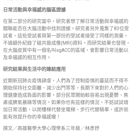
日常活動與幸福感的腦區證據
在第二部分的研究當中，研究者想了解日常活動與幸福感的
關聯能否在大腦活動中找到證據。研究者另外蒐集了83位受
試者，這些受試者與第一部份的受試者接受了同樣的測量，
不過額外紀錄了磁共振成像(MRI)資料。而研究結果也發現，
在大腦皮質中有一個名叫sgACC的區域，會影響日常活動以
及幸福感的相互作用。
研究結果與生活中的連結應用
近期新冠肺炎疫情肆虐，人們為了控制疫情的蔓延而不得不
開始保持社交距離、減少出門等等，長期下來對於人們的心
理健康造成負面的影響，部分民眾開始較容易出現憂鬱、焦
慮或脾氣暴躁等情況。如果你也有這樣的情況，不妨試試增
加日常活動，以爬樓梯代替坐電梯、步行代替騎車，或許就
能有效提升你的幸福感喔！
撰文／高雄醫學大學心理學系三年級／林彥妤