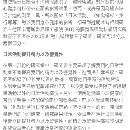
雖然過去已經有不少研究證明了「鍛鍊運動」對於我們的身
心健康可以帶來正面的影響效果。然而，或許是因為過去缺
乏合適的測量工具，所以關於「日常活動」（如爬樓梯、步
行等等）對於我們身心健康的影響，卻是到近期才有相關研
究。德國卡爾斯魯厄理工學院 (KIT) 的體育與運動科學研究所
就有研究者在2020年針對此議題發表了研究，研究可以分成
兩個部分。
日常活動提升精力以及警覺性
在第一部份的研究當中，研究者主要是想了解我們的日常活
動會不會提高我們的精力以及警覺性，進而提升幸福感。研
究者紀錄了67位受試者的數據，調查他們平時的運動習慣，
並讓受試者連續配戴加速計7天，以便測量受試者除了運段鍛
鍊活動以外的日常活動情況。另外，使用能測量心理健康的
智慧型手機，搭配GPS定位觸發系統，可以在受試者移動位
置（也就是進行日常活動如走路、爬樓梯等）的第一時間測
量他們的心理健康。研究結果發現，受試者在進行日常活動
後能立即提升精力以及警覺性，而精力及警覺性都被證明是
組成受試者心理健康及幸福感的重要部分。