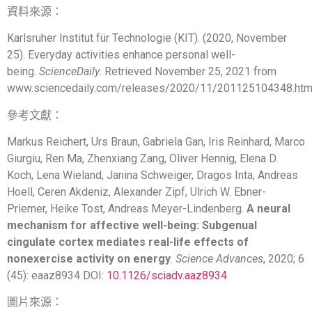
資料來源：
Karlsruher Institut für Technologie (KIT). (2020, November
25). Everyday activities enhance personal well-
being.
ScienceDaily
. Retrieved November 25, 2021 from
www.sciencedaily.com/releases/2020/11/201125104348.ht
參考文獻：
Markus Reichert, Urs Braun, Gabriela Gan, Iris Reinhard, Marco
Giurgiu, Ren Ma, Zhenxiang Zang, Oliver Hennig, Elena D.
Koch, Lena Wieland, Janina Schweiger, Dragos Inta, Andreas
Hoell, Ceren Akdeniz, Alexander Zipf, Ulrich W. Ebner-
Priemer, Heike Tost, Andreas Meyer-Lindenberg.
A neural
mechanism for affective well-being: Subgenual
cingulate cortex mediates real-life effects of
nonexercise activity on energy
.
Science Advances
, 2020; 6
(45): eaaz8934 DOI:
10.1126/sciadv.aaz8934
圖片來源：