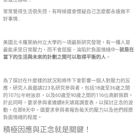
常常覺得生活很失控，有時候還會懷疑自己怎麼都永遠做不
好事情…
美國北卡羅萊納州立大學的一項最新研究發現，有一種人是
最能承受日常壓力，而不會屈服、淪陷於負面情緒中—
就是在
當下的生活與未來的計劃之間可以取得平衡的人
。
為了探討在什麼樣的狀況和條件下會影響一個人對壓力的反
應，研究人員邀請
223
名研究參與者，包括
18
歲至
36
歲之間
的
107位年輕族群
，以及
60
歲至
90
歲之間的
116
位
高齡族群。
於此同時，要求參與者連續8天填寫調查表，以探討正念的波
動。在那8天中，還要求參與者報告每天的壓力以及他們經歷
負面情緒的程度。
積極因應與正念就是關鍵！