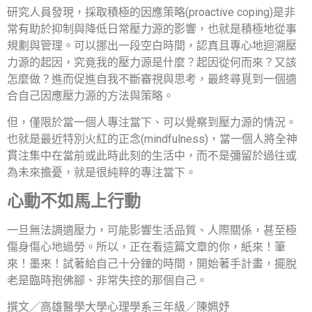
研究人員發現，採取積極的因應策略(proactive coping)是非
常有助於抑制與降低日常壓力源的影響，也就是積極地從事
規劃與管理。可以挪出一段空白時間，認真且專心地迴溯壓
力源的起因，究竟我的壓力源是什麼？起因從何而來？又該
怎麼做？進而促進自我不斷審視與思考，最終尋覓到一個適
合自己因應壓力源的方法與策略。
但，僅限於當一個人專注當下、可以覺察到壓力源的情況。
也就是最近特別火紅的正念(mindfulness)，當一個人將全神
貫注集中在當前或此時此刻的生活中，而不是彌留於過往或
為未來擔憂，就是很純粹的專注當下。
心動不如馬上行動
一旦無法調適壓力，可能影響生活品質、人際關係，甚至極
傷身傷心地過勞。所以，正在看這篇文章的你，紙來！筆
來！墨來！試著給自己十分鐘的時間，開始著手計畫，擺脫
老是臨時抱佛腳、非常失控的那個自己。
撰文／高雄醫學大學心理學系三年級／陳姵妤