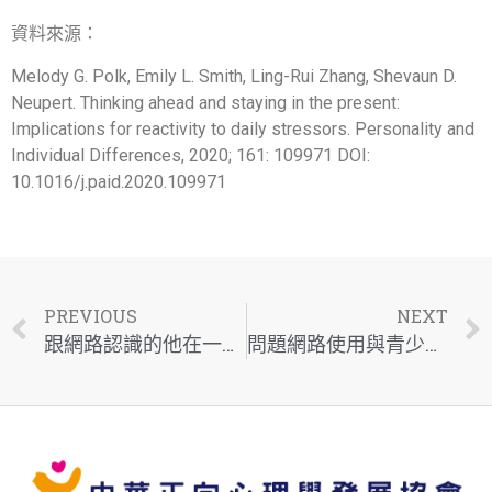
資料來源：
Melody G. Polk, Emily L. Smith, Ling-Rui Zhang, Shevaun D.
Neupert. Thinking ahead and staying in the present:
Implications for reactivity to daily stressors. Personality and
Individual Differences, 2020; 161: 109971 DOI:
10.1016/j.paid.2020.109971
PREVIOUS
NEXT
跟網路認識的他在一起，我能夠幸福嗎？
問題網路使用與青少年憂鬱密切相關