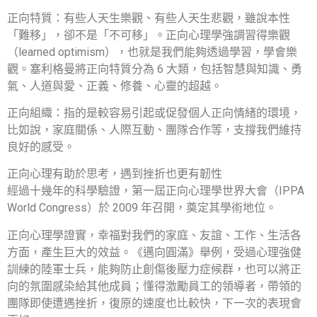
正向特質：有些人天生樂觀、有些人天生悲觀，雖說本性
「難移」，卻不是「不可移」。正向心理學強調習得樂觀
（learned optimism），也就是我們能夠透過學習，學會樂
觀。塞利格曼將正向特質分為 6 大類，包括智慧與知識、勇
氣、人道與愛、正義、修養、心靈的超越。
正向組織：指的是較容易引起或促發個人正向情緒的環境，
比如說，家庭關係、人際互動、團隊合作等，支撐我們維持
良好的感受。
正向心理有助於思考，遇到挫折也更有韌性
經過十幾年的科學驗證，第一屆正向心理學世界大會（IPPA
World Congress）於 2009 年召開，奠定其學術地位。
正向心理學證實，幸福對我們的家庭、友誼、工作、生活各
方面，產生巨大的效益。《邁向圓滿》舉例，受過心理強健
訓練的陸軍士兵，能夠防止創傷後壓力症候群，也可以將正
向的氛圍感染給其他成員；懂得激勵員工的領導者，帶領的
團隊即使遭遇挫折，復原的速度也比較快，下一次的表現會