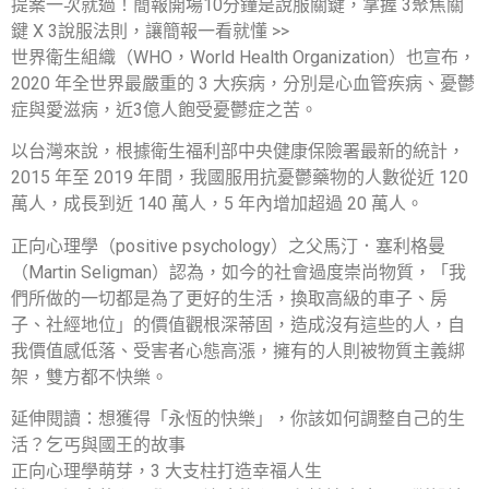
提案一次就過！簡報開場10分鐘是說服關鍵，掌握 3聚焦關
鍵 X 3說服法則，讓簡報一看就懂 >>
世界衛生組織（WHO，World Health Organization）也宣布，
2020 年全世界最嚴重的 3 大疾病，分別是心血管疾病、憂鬱
症與愛滋病，近3億人飽受憂鬱症之苦。
以台灣來說，根據衛生福利部中央健康保險署最新的統計，
2015 年至 2019 年間，我國服用抗憂鬱藥物的人數從近 120
萬人，成長到近 140 萬人，5 年內增加超過 20 萬人。
正向心理學（positive psychology）之父馬汀．塞利格曼
（Martin Seligman）認為，如今的社會過度崇尚物質，「我
們所做的一切都是為了更好的生活，換取高級的車子、房
子、社經地位」的價值觀根深蒂固，造成沒有這些的人，自
我價值感低落、受害者心態高漲，擁有的人則被物質主義綁
架，雙方都不快樂。
延伸閱讀：想獲得「永恆的快樂」，你該如何調整自己的生
活？乞丐與國王的故事
正向心理學萌芽，3 大支柱打造幸福人生