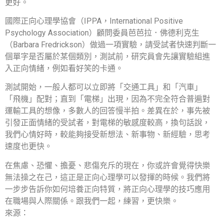
更好。
國際正向心理學協會（IPPA，International Positive
Psychology Association）顧問委員芭芭拉．佛德利克生
（Barbara Fredrickson）做過一項實驗，請受試者快速判斷一
個單字是否屬於某個類別，測試前，研究員會先讓實驗組進
入正向情緒，例如看好笑的卡通。
測試開始，一般人都可以立即將「交通工具」和「汽車」
「飛機」配對；直到「電梯」出現，因為不完全符合普遍對
運輸工具的想像，多數人的回答慢半拍。差異在於，事先被
引發正面情緒的受試者，對電梯的敏感度較高，換句話說，
我們心情好時，較能夠接受新想法、新事物、新經驗，思考
速度也更快。
在焦慮、恐懼、擔憂、悲傷充斥的現在，你或許會覺得快樂
無法操之在己，這正是正向心理學可以發揮的時候。我們將
一步步告訴你如何培養正向特質，將正向心理學的技巧應用
在職場與人際關係。跟我們一起，練習，更快樂。
來源：