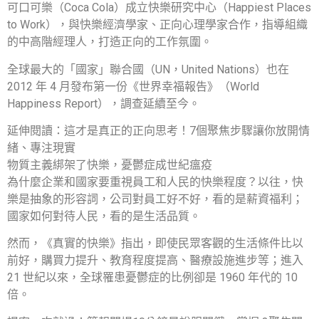
可口可樂（Coca Cola）成立快樂研究中心（Happiest Places
to Work），與快樂經濟學家、正向心理學家合作，指導組織
的中高階經理人，打造正向的工作氛圍。
全球最大的「國家」聯合國（UN，United Nations）也在
2012 年 4 月發布第一份《世界幸福報告》（World
Happiness Report），調查延續至今。
延伸閱讀：這才是真正的正向思考！7個聚焦步驟讓你放開情
緒、專注現實
物質主義綁架了快樂，憂鬱症成世紀瘟疫
為什麼企業和國家要重視員工和人民的快樂程度？以往，快
樂是抽象的形容詞，公司對員工好不好，看的是薪資福利；
國家如何對待人民，看的是生活品質。
然而，《真實的快樂》指出，即使民眾客觀的生活條件比以
前好，購買力提升、教育程度提高、醫療設施進步等；進入
21 世紀以來，全球罹患憂鬱症的比例卻是 1960 年代的 10
倍。