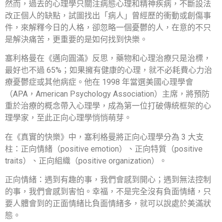
然而，過去的心理學只關注病態心理和精神疾病，不斷設法
改正個人的缺點，試圖找出「病人」曾經歷的衝動或創傷事
件，來解釋今日的人格，卻忽略一個憂鬱的人，在意的不只
是解決痛苦，更重要的是如何找到快樂。
塞利格曼在《邁向圓滿》反思，藥物和心理治療只是治標，
最好也不過 65%；如果擁有健康的心理，就不必耗費心力治
療憂鬱症或其他病症。他在 1998 年當選美國心理學會
（APA，American Psychology Association）主席，將預防
重於治療的概念帶入心理學，成為第一位打破傳統框架的心
理學家，至此正向心理學悄悄萌芽。
在《真實的快樂》中，塞利格曼將正向心理學分為 3 大支
柱：正向情緒（positive emotion）、正向特質（positive
traits）、正向組織（positive organization）。
正向情緒：遇到有趣的事，我們會感到開心；遇到無法控制
的事，我們會感到害怕。幸福，不是完全沒有負面情緒，只
要人體會到的正面情緒比負面情緒多，就可以說處於美滿狀
態。