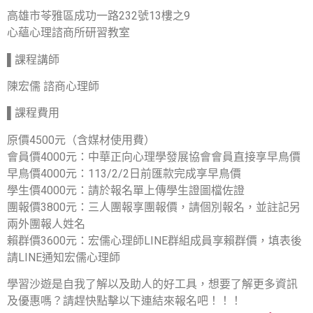
高雄市苓雅區成功一路232號13樓之9
心蘊心理諮商所研習教室
▌課程講師
陳宏儒 諮商心理師
▌課程費用
原價4500元（含媒材使用費）
會員價4000元：中華正向心理學發展協會會員直接享早鳥價
早鳥價4000元：113/2/2日前匯款完成享早鳥價
學生價4000元：請於報名單上傳學生證圖檔佐證
團報價3800元：三人團報享團報價，請個別報名，並註記另
兩外團報人姓名
賴群價3600元：宏儒心理師LINE群組成員享賴群價，填表後
請LINE通知宏儒心理師
學習沙遊是自我了解以及助人的好工具，想要了解更多資訊
及優惠嗎？請趕快點擊以下連結來報名吧！！！