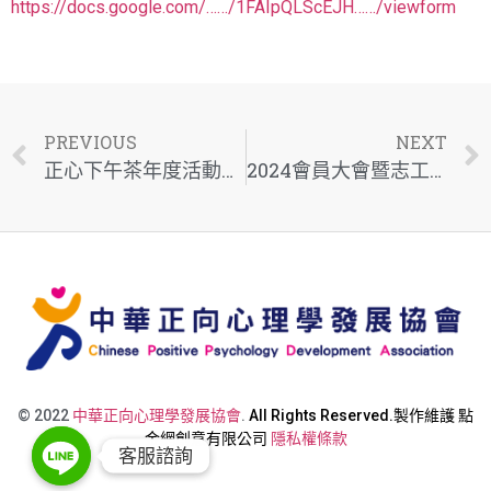
https://docs.google.com/……/1FAIpQLScEJH……/viewform
PREVIOUS
NEXT
正心下午茶年度活動報名
2024會員大會暨志工大會及加碼活動報名專區！
© 2022
中華正向心理學發展協會
.
All Rights Reserved.製作維護
點
金網創意有限公司
隱私權條款
客服諮詢
客服諮詢