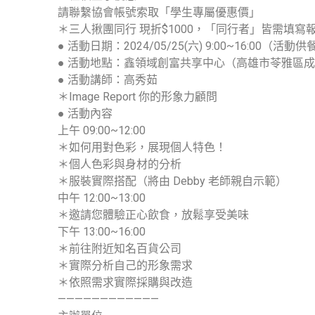
請聯繫協會帳號索取「學生專屬優惠價」
＊三人揪團同行 現折$1000，「同行者」皆需填寫
● 活動日期：2024/05/25(六) 9:00~16:00（活
● 活動地點：鑫領域創富共享中心（高雄市苓雅區成功
● 活動講師：高秀茹
＊Image Report 你的形象力顧問
● 活動內容
上午 09:00~12:00
＊如何用對色彩，展現個人特色！
＊個人色彩與身材的分析
＊服裝實際搭配（將由 Debby 老師親自示範）
中午 12:00~13:00
＊邀請您體驗正心飲食，放鬆享受美味
下午 13:00~16:00
＊前往附近知名百貨公司
＊實際分析自己的形象需求
＊依照需求實際採購與改造
————————————