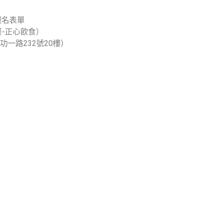
報名表單
動供餐-正心飲食）
一路232號20樓）