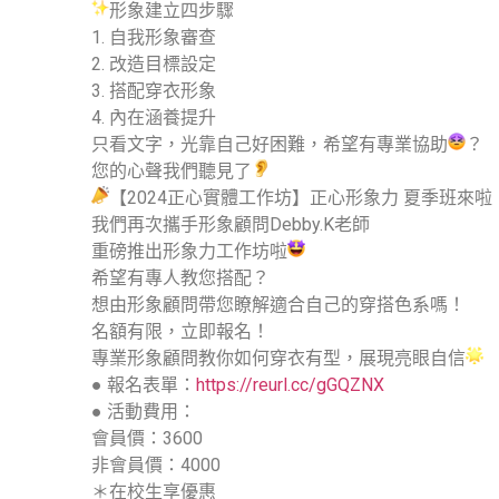
形象建立四步驟
1. 自我形象審查
2. 改造目標設定
3. 搭配穿衣形象
4. 內在涵養提升
只看文字，光靠自己好困難，希望有專業協助
？
您的心聲我們聽見了
【2024正心實體工作坊】正心形象力 夏季班來啦
我們再次攜手形象顧問Debby.K老師
重磅推出形象力工作坊啦
希望有專人教您搭配？
想由形象顧問帶您瞭解適合自己的穿搭色系嗎！
名額有限，立即報名！
專業形象顧問教你如何穿衣有型，展現亮眼自信
● 報名表單：
https://reurl.cc/gGQZNX
● 活動費用：
會員價：3600
非會員價：4000
＊在校生享優惠