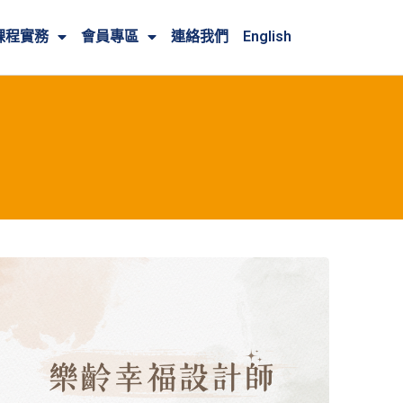
課程實務
會員專區
連絡我們
English