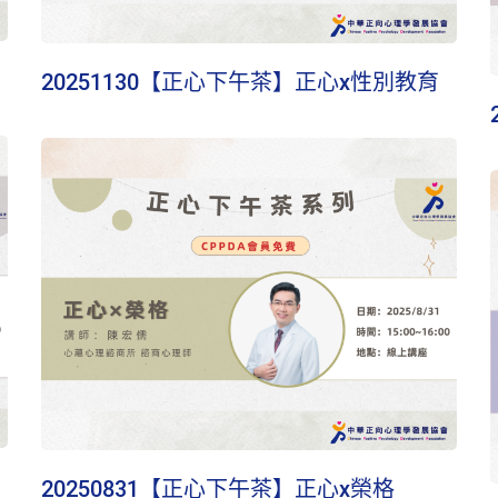
20251130【正心下午茶】正心x性別教育
20250831【正心下午茶】正心x榮格