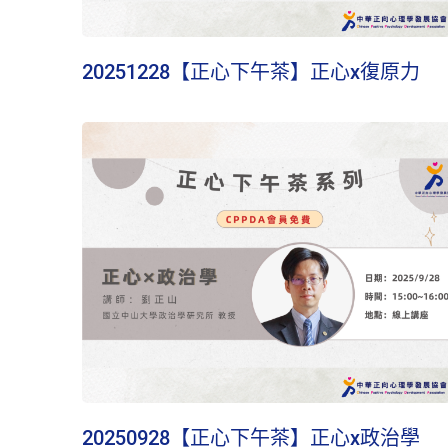
20251228【正心下午茶】正心x復原力
20250928【正心下午茶】正心x政治學