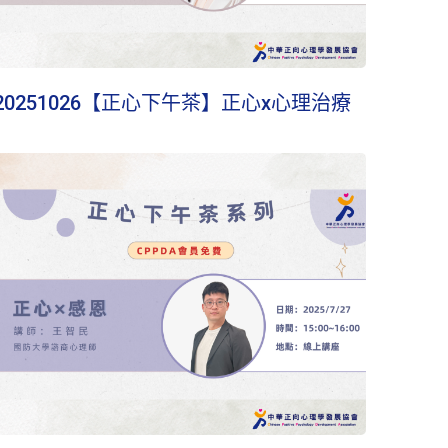
20251026【正心下午茶】正心x心理治療