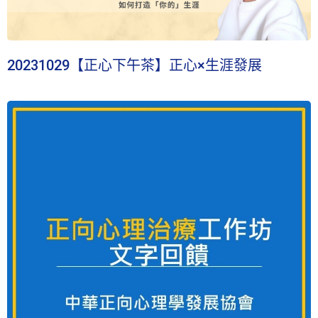
20231029【正心下午茶】正心×生涯發展