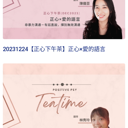
20231224【正心下午茶】正心×愛的語言