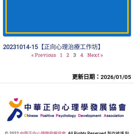
20231014-15【正向心理治療工作坊】
« Previous
1
2
3
4
Next »
更新日期：2026/01/05
© 2022
中華正向心理學發展協會
.
All Rights Reserved.製作維護
點