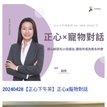
20240428【正心下午茶】正心x寵物對話