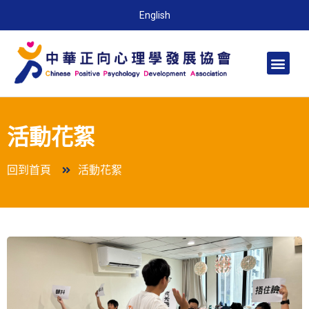
English
活動花絮
回到首頁
活動花絮