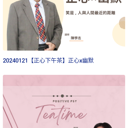
20240121【正心下午茶】正心x幽默