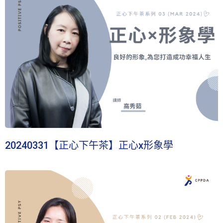
20240331【正心下午茶】正心x形象學