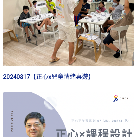
20240817【正心x兒童情緒桌遊】