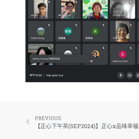
PREVIOUS
【正心下午茶(SEP2024)】正心x品味幸福