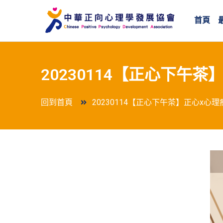
首頁
20230114【正心下午
回到首頁
20230114【正心下午茶】正心x心理