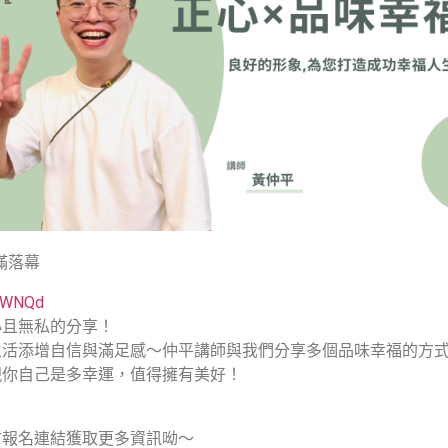
滿落幕
p3WNQd
心且無私的分享！
生活添增自信與滿足感～仲平講師與我們分享多個品味幸福的方
現你自己是多幸運，值得擁有美好！
方報名連結獲取更多資訊呦～