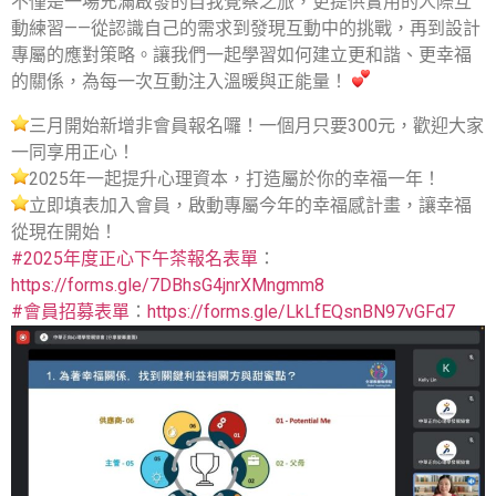
不僅是一場充滿啟發的自我覺察之旅，更提供實用的人際互
動練習——從認識自己的需求到發現互動中的挑戰，再到設計
專屬的應對策略。讓我們一起學習如何建立更和諧、更幸福
的關係，為每一次互動注入溫暖與正能量！
三月開始新增非會員報名囉！一個月只要300元，歡迎大家
一同享用正心！
2025年一起提升心理資本，打造屬於你的幸福一年！
立即填表加入會員，啟動專屬今年的幸福感計畫，讓幸福
從現在開始！
#2025年度正心下午茶報名表單
：
https://forms.gle/7DBhsG4jnrXMngmm8
#會員招募表單
：
https://forms.gle/LkLfEQsnBN97vGFd7