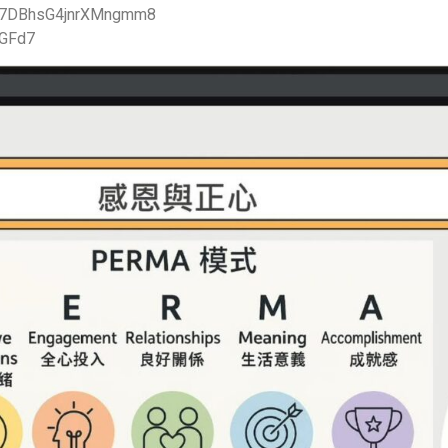
DBhsG4jnrXMngmm8
GFd7