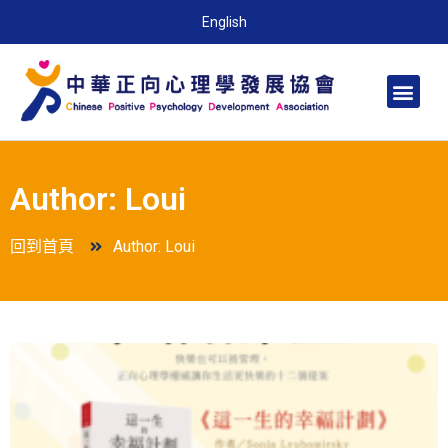
English
Author:
Loui
回到首頁
Author:
Loui