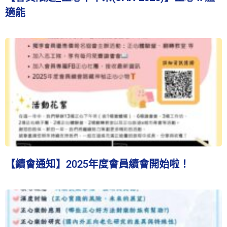
適能
【續會通知】2025年度會員續會開始啦！