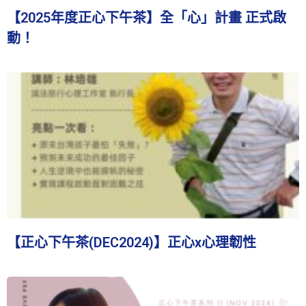
【2025年度正心下午茶】全「心」計畫 正式啟
動！
【正心下午茶(DEC2024)】正心x心理韌性