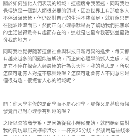
關於如何強化人們表現的領域，這極度令我著迷，同時我也
覺得這是一個對人類很必要的領域，因為世界上有那麼多人
不停汲汲營營，但仍然對自己的生活不夠滿足，就好像只是
在隨波逐流而已，然而正向心理學就是為了幫助我們把無聊
的生活變得驚奇有趣而存在的，這就是它最令我著迷並最啟
發我的地方。
同時我也覺得隨著這個社會與科技日新月異的進步，每天都
有越來越多的問題能被解決，而正向心理學的迷人之處，就
是它不停在探索人類最棒的行為與天性，我的意思是，所以
怎麼可能有人對這不感興趣呢？怎麼可能會有人不同意它是
個很有趣、很振奮人心的領域呢？
問：你大學主修的是商學而不是心理學，那你又是甚麼時候
發覺自己對心理學有興趣的呢？
之所以會讀商學系，是因為從我小時候開始，就開始到處對
我的街坊鄰居賣檸檬汽水，一杯賣25分錢，然後用這些錢來