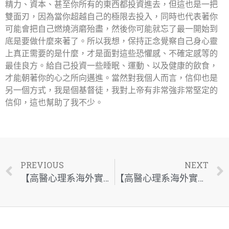
精力、資本、甚至你所有的東西都投資進去，但這也是一把
雙面刃，因為當你超越自己的極限去投入，同時也代表著你
可能會把自己燃燒消磨殆盡，然後你可能就忘了最一開始到
底是要做什麼來著了。所以我想，保持正念覺察自己身心靈
上真正需要的是什麼，才是面對這些恐懼感、不確定感等的
最佳良方。給自己投資一些睡眠、運動、以及健康的飲食，
才能朝著你的心之所向邁進。當然對我個人而言，信仰也是
另一個方式，我是個基督徒，我對上帝有非常強非常堅定的
信仰，這也幫助了我不少。
PREVIOUS
NEXT
【高醫心理系海外實習：正向心理學大師專訪系列】—Dustin Milner 2/2
【高醫心理系海外實習：正向心理學大師專訪系列】—序