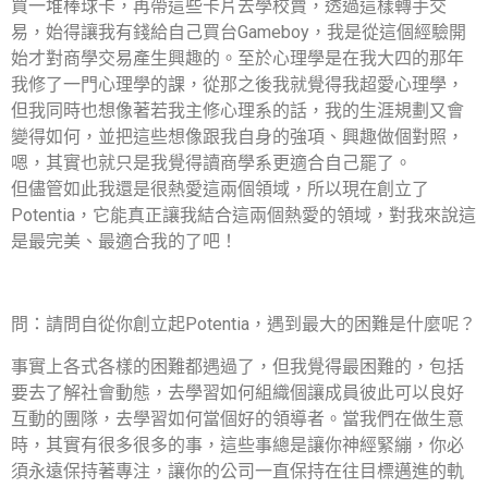
買一堆棒球卡，再帶這些卡片去學校賣，透過這樣轉手交
易，始得讓我有錢給自己買台Gameboy，我是從這個經驗開
始才對商學交易產生興趣的。至於心理學是在我大四的那年
我修了一門心理學的課，從那之後我就覺得我超愛心理學，
但我同時也想像著若我主修心理系的話，我的生涯規劃又會
變得如何，並把這些想像跟我自身的強項、興趣做個對照，
嗯，其實也就只是我覺得讀商學系更適合自己罷了。
但儘管如此我還是很熱愛這兩個領域，所以現在創立了
Potentia，它能真正讓我結合這兩個熱愛的領域，對我來說這
是最完美、最適合我的了吧！
問：請問自從你創立起Potentia，遇到最大的困難是什麼呢？
事實上各式各樣的困難都遇過了，但我覺得最困難的，包括
要去了解社會動態，去學習如何組織個讓成員彼此可以良好
互動的團隊，去學習如何當個好的領導者。當我們在做生意
時，其實有很多很多的事，這些事總是讓你神經緊繃，你必
須永遠保持著專注，讓你的公司一直保持在往目標邁進的軌