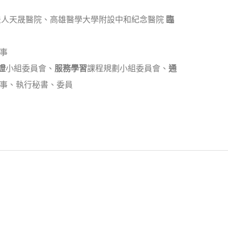
法人天晟醫院、高雄醫學大學附設中和紀念醫院
臨
事
證
小組委員會、
服務學習
課程規劃小組委員會、
通
幹事、執行秘書、委員