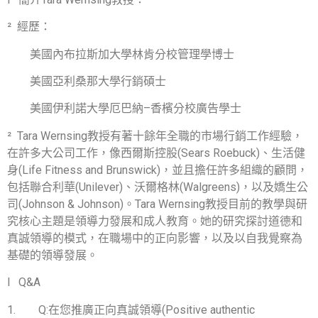
²
經歷：
美國內布拉斯加大學林肯分校管理學博士
美國亞利桑那大學行銷碩士
美國伊利諾大學厄巴納
–
香檳分校廣告學士
²
Tara Wernsing
教授有著十餘年全職的市場行銷工作經驗，
在許多大公司工作，像西爾斯控股
(Sears Roebuck)
、生活健
身
(Life Fitness and Brunswick)
，並且擔任許多組織的顧問，
包括聯合利華
(Unilever)
、沃爾格林
(Walgreens)
，以及嬌生公
司
(Johnson & Johnson)
。
Tara Wernsing
教授目前的教學與研
究核心主題是領導力發展和成人教育。她的研究探討道德和
真誠領導的模式，在職場中的正向影響，以及以自我覺察為
基礎的領導發展。
l
Q&A
1.
Q:
在您推廣正向真誠領導
(Positive authentic