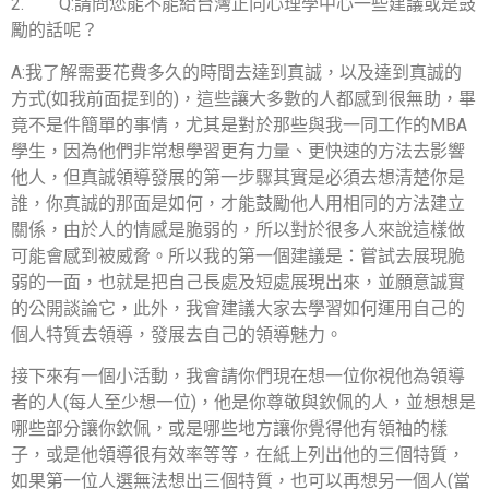
2.
Q:
請問您能不能給台灣正向心理學中心一些建議或是鼓
勵的話呢？
A:
我了解需要花費多久的時間去達到真誠，以及達到真誠的
方式
(
如我前面提到的
)
，這些讓大多數的人都感到很無助，畢
竟不是件簡單的事情，尤其是對於那些與我一同工作的
MBA
學生，因為他們非常想學習更有力量、更快速的方法去影響
他人，但真誠領導發展的第一步驟其實是必須去想清楚你是
誰，你真誠的那面是如何，才能鼓勵他人用相同的方法建立
關係，由於人的情感是脆弱的，所以對於很多人來說這樣做
可能會感到被威脅。所以我的第一個建議是：嘗試去展現脆
弱的一面，也就是把自己長處及短處展現出來，並願意誠實
的公開談論它，此外，我會建議大家去學習如何運用自己的
個人特質去領導，發展去自己的領導魅力。
接下來有一個小活動，我會請你們現在想一位你視他為領導
者的人
(
每人至少想一位
)
，他是你尊敬與欽佩的人，並想想是
哪些部分讓你欽佩，或是哪些地方讓你覺得他有領袖的樣
子，或是他領導很有效率等等，在紙上列出他的三個特質，
如果第一位人選無法想出三個特質，也可以再想另一個人
(
當