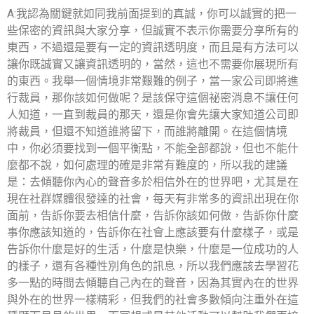
A:
我認為關鍵就如同我前面提到的真誠，你可以誠實的把一
些保密的資訊與大家分享，但誠實不表示你需要分享所有的
東西，不過還是要有一定的資訊透明度，而且是有方法可以
讓你既誠實又讓資訊透明的，當然，這也不需要你展現所有
的東西。我舉一個情境非常艱難的例子，當一家公司即將進
行裁員，那你該如何做呢？是該保守這個祕密消息不讓任何
人知道，一直到裁員的那天，還是你會先讓大家知道公司即
將裁員，但還不知道誰將留下，而誰將離開。在這個情境
中，你必須要找到一個平衡點，不能全部都說，但也不能什
麼都不說，如何處理的確是非常有難度的，所以我的建議
是：去傾聽你內心的聲音多於相信外在的世界吧，尤其是在
現在社群媒體很發達的社會，每天有非常多的資訊出現在你
面前，告訴你要去相信什麼，告訴你該如何做，告訴你什麼
事你應該知道的，告訴你在社會上應該要有什麼樣子，或是
告訴你什麼是好的生活，什麼是快樂，什麼是一位成功的人
的樣子，還有各種性別角色的訊息，所以我們應該去學習花
多一點的時間去傾聽自己內在的聲音，因為其實內在的世界
與外在的世界一樣精彩，但我們的社會多數傾向注重外在這