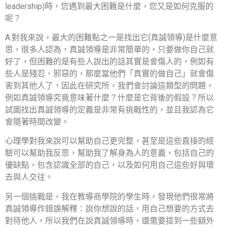
leadership)
時，您遇到最大困難是什麼，您又是如何克服的
呢？
A:
對我來說，最大的困難點之一是找出它
(
真誠領導
)
是什麼意
思，很多人認為，真誠領導是非常簡單的，只要做你自己就
好了，但困難的是有些人說出的話其實是會傷人的，例如有
些人是殘忍、邪惡的，那麼當他們「真實的做自己」就會傷
害到其他人了，因此在研究所，我們會討論這類型的問題，
例如真誠領導究竟意味著什麼？什麼是它背後的假設？所以
試圖找出真誠領導的定義是非常有挑戰性的，並且我認為它
會隨著時間改變。
心理學對我來說可以幫助自己更完整，甚至是這些直接的經
驗可以幫助我反思，幫助我了解身為人的意義，包括自己的
優缺點，包含認識全部的自己，以及如何用自己這些好與壞
去與人交往。
另一個挑戰是，我在教導商學院的學生時，發現他們很常將
真誠領導作錯誤解釋：說你想說的話，用自己想要的方式去
對待他人。所以我們在說真誠領導時，還需要提到一些額外