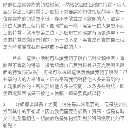
然他也是你認為的領袖模範
)
，然後試圖想出他的特質，每人
至少寫出三個特質；那麼接下來要請你們做相反的事，想一
位你認為他領導效率低，你不尊敬或是不欽佩的人，並寫下
這位人選的三個特質，如同前面一樣，若第一位人選想不到
三個特質，就再想第二位。那麼現在你應該有兩張清單，一
張的特質是你所景仰的，另一張不是，事實是真實的自己就
是有時會變成我們喜歡或不喜歡的人。
首先，這個小活動可以讓我們了解自己對於領導者，喜
歡與不喜歡的特質，接著認識自己其實是兼具有光明與黑暗
面的特質
(
優缺點
)
，再來可以透過這個活動讓我們了解與自己
共事的人的人格特質，因為平時我們對待他人多是苛刻的、
充滿批評性的，所以要給他人多些空間，以及多些對話，即
使環境艱困或是不被他人信賴，還是要真誠以待。
3.
Q:
領導者與員工之間，信任是非常重要的，但是該如何
找到其中的平衡呢？因為我們需要告訴員工資訊，但是有時
又不能全盤相告。想請教您是如何找到對於資訊透明化的平
衡點？