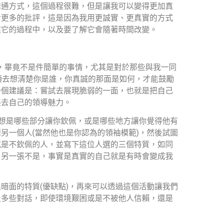
溝通方式，這個過程很難，但是讓我可以變得更加真
對更多的批評，這是因為我用更誠實、更真實的方式
應它的過程中，以及要了解它會隨著時間改變。
，畢竟不是件簡單的事情，尤其是對於那些與我一同
須去想清楚你是誰，你真誠的那面是如何，才能鼓勵
一個建議是：嘗試去展現脆弱的一面，也就是把自己
展去自己的領導魅力。
想是哪些部分讓你欽佩，或是哪些地方讓你覺得他有
想另一個人
(
當然他也是你認為的領袖模範
)
，然後試圖
或是不欽佩的人，並寫下這位人選的三個特質，如同
，另一張不是，事實是真實的自己就是有時會變成我
黑暗面的特質
(
優缺點
)
，再來可以透過這個活動讓我們
及多些對話，即使環境艱困或是不被他人信賴，還是