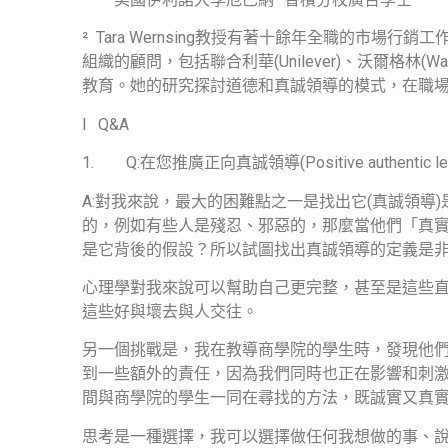
²
Tara Wernsing
教授有著十餘年全職的市場行銷工
組織的顧問，包括聯合利華
(Unilever)
、沃爾格林
(Wa
教育。她的研究探討道德和真誠領導的模式，在職
l
Q&A
1.
Q:
在您推廣正向真誠領導
(Positive authentic l
A:
對我來說，最大的困難點之一是找出它
(
真誠領導
)
的，例如有些人是殘忍、邪惡的，那麼當他們「真
是它背後的假設？所以試圖找出真誠領導的定義是
心理學對我來說可以幫助自己更完整，甚至是這些
這些好與壞去與人交往。
另一個挑戰是，我在教導商學院的學生時，發現他
到一些額外的責任，因為我們同時也正在影響和刺
間與商學院的學生一同在尋找的方法，既誠實又真
思考是一種選擇，我可以選擇做任何我想做的事、