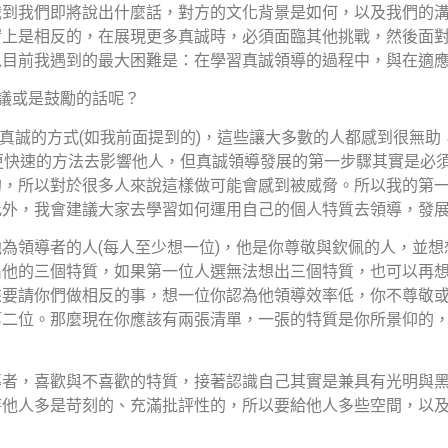
識到我們即將說出什麼話，對方的文化背景是如何，以及我們的
實上是相反的，在展現更多真誠時，必須面臨其他挑戰，然後面
以目前我遇到的最大困難是：在學習真誠領導的過程中，與在適
議或是鼓勵的話呢？
真誠的方式
(
如我前面提到的
)
，這些讓大多數的人都感到很無助
更快速的方法去影響他人，但真誠領導發展的第一步驟其實是必
的，所以對於很多人來說這樣做可能會感到被威脅。所以我的第
此外，我會建議大家去學習如何運用自己的個人特質去領導，發
他為領導者的人
(
每人至少想一位
)
，他是你尊敬與欽佩的人，並想
出他的三個特質，如果第一位人選無法想出三個特質，也可以再
來要請你們做相反的事，想一位你認為他領導效率低，你不尊敬
第二位。那麼現在你應該有兩張清單，一張的特質是你所景仰的
導者，喜歡與不喜歡的特質，接著認識自己其實是兼具有光明與
待他人多是苛刻的、充滿批評性的，所以要給他人多些空間，以