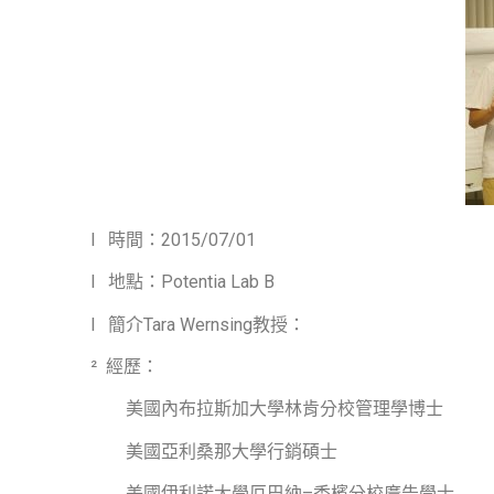
l
時間：
2015/07/01
l
地點：
Potentia Lab B
l
簡介
Tara Wernsing
教授：
²
經歷：
美國內布拉斯加大學林肯分校管理學博士
美國亞利桑那大學行銷碩士
美國伊利諾大學厄巴納
–
香檳分校廣告學士