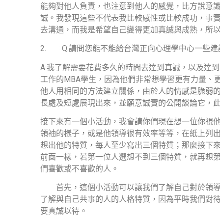
能夠對他人負責，也注意到他人的感覺，比方說意
誠。我發現這些不代表我比較感性或比較成功，事
去溝通，而我是希望自己變得更加真誠與成熟，所
2.
Q:
請問您能不能給台灣正向心理學中心一些建
A:
我了解需要花費多久的時間去達到真誠，以及達到
工作的
MBA
學生，因為他們非常想學習更有力量、
他人用相同的方法建立關係，由於人的情感是脆弱
長處及短處展現出來，並願意誠實的公開談論它，
接下來有一個小活動，我會請你們現在想一位你視
領袖的樣子，或是他領導很有效率等等，在紙上列
想出他的特質，每人至少寫出三個特質；那麼接下
前面一樣，若第一位人選想不到三個特質，就再想
們喜歡或不喜歡的人。
首先，這個小活動可以讓我們了解自己對於領
了解與自己共事的人的人格特質，因為平時我們對
要真誠以待。