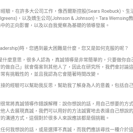
作經驗，在許多大公司工作，像西爾斯控股
(Sears Roebuck)
、生
lgreens)
，以及嬌生公司
(Johnson & Johnson)
。
Tara Wernsing
場中的正向影響，以及以自我覺察為基礎的領導發展。
eadership)
時，您遇到最大困難是什麼，您又是如何克服的呢？
是什麼意思，很多人認為，真誠領導是非常簡單的，只要做你自
實的做自己」就會傷害到其他人了，因此在研究所，我們會討論
非常有挑戰性的，並且我認為它會隨著時間改變。
直接的經驗可以幫助我反思，幫助我了解身為人的意義，包括自
們很常將真誠領導作錯誤解釋：說你想說的話，用自己想要的方
激他人去展現真誠，我們可以用好的方法誠實地去表達自己想說
實的溝通方式，這個對於很多人來說應該都是個挑戰。
說任何我想說的話，或是選擇不真誠，而我們應該尋找一種介於